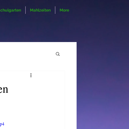
chulgarten
Mahlzeiten
More
en
mp4