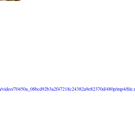
.com/video/70450a_08bcd92b3a2f47218c24382a9e82370d/480p/mp4/file