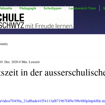
ebseite
Pädagogik
Schultypen
Lernbereich Tiere
S
munity
10. Dez. 2020
0 Min. Lesezeit
zeit in der ausserschulisch
g
com/video/70450a_21a8bade41f54113af871967f4f9e39b/480p/mp4/file.